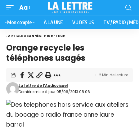
Aa
– Mon compte –
À LA UNE
VU DES US
TV / RADIO / MÉD
. ARTICLE ABONNÉS
HIGH-TECH
Orange recycle les
téléphones usagés
2 Min de lecture
La lettre de l'Audiovisuel
Dernière mise à jour 05/06/2013 08:06