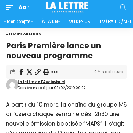
Aa
– Mon compte –
À LA UNE
VU DES US
TV / RADIO / MÉD
ARTICLES GRATUITS
Paris Première lance un
nouveau programme
0 Min de lecture
La lettre de l'Audiovisuel
Dernière mise à jour 08/02/2019 09:02
A partir du 10 mars, la chaîne du groupe M6
diffusera chaque semaine dès 12h30 une
nouvelle émission baptisée “MAPS”. Il s’agit