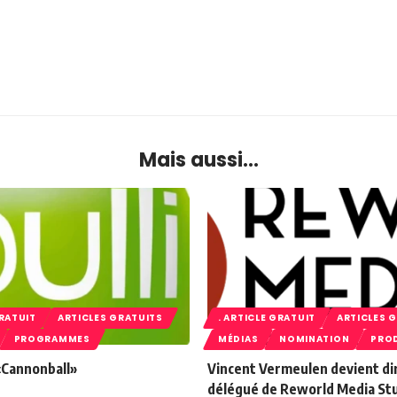
Mais aussi...
GRATUIT
ARTICLES GRATUITS
. ARTICLE GRATUIT
ARTICLES 
PROGRAMMES
MÉDIAS
NOMINATION
PRO
 «Cannonball»
Vincent Vermeulen devient di
délégué de Reworld Media St