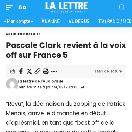
Aa
– Mon compte –
À LA UNE
VU DES US
TV / RADIO / MÉD
ARTICLES GRATUITS
Pascale Clark revient à la voix
off sur France 5
1 Min de lecture
La lettre de l'Audiovisuel
Dernière mise à jour 14/09/2021 08:54
“Revu”, la déclinaison du zapping de Patrick
Menais, arrive le dimanche en début
d’aprèsmidi, en tant que “best of” de la