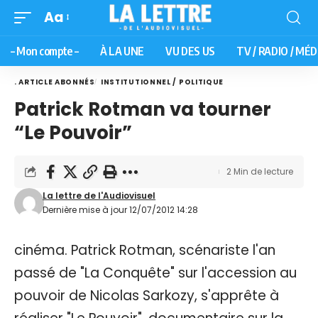
Aa
– Mon compte –
À LA UNE
VU DES US
TV / RADIO / MÉD
. ARTICLE ABONNÉS
INSTITUTIONNEL / POLITIQUE
Patrick Rotman va tourner
“Le Pouvoir”
2 Min de lecture
La lettre de l'Audiovisuel
Dernière mise à jour 12/07/2012 14:28
cinéma. Patrick Rotman, scénariste l'an
passé de "La Conquête" sur l'accession au
pouvoir de Nicolas Sarkozy, s'apprête à