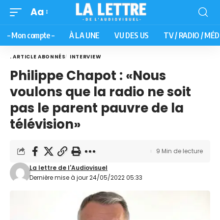
Aa
– Mon compte –
À LA UNE
VU DES US
TV / RADIO / MÉD
. ARTICLE ABONNÉS
INTERVIEW
Philippe Chapot : «Nous
voulons que la radio ne soit
pas le parent pauvre de la
télévision»
9 Min de lecture
La lettre de l'Audiovisuel
Dernière mise à jour 24/05/2022 05:33