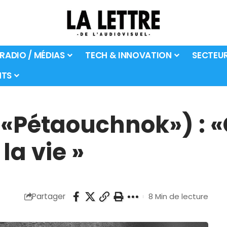
 RADIO / MÉDIAS
TECH & INNOVATION
SECTEU
TS
(«Pétaouchnok») : «
la vie »
Partager
8 Min de lecture