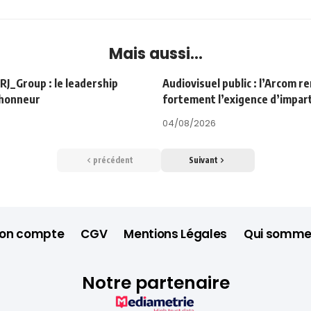
Mais aussi...
Group : le leadership
Audiovisuel public : l’Arcom r
’honneur
fortement l’exigence d’impart
04/08/2026
précédent
Suivant
on compte
CGV
Mentions Légales
Qui somme
Notre partenaire