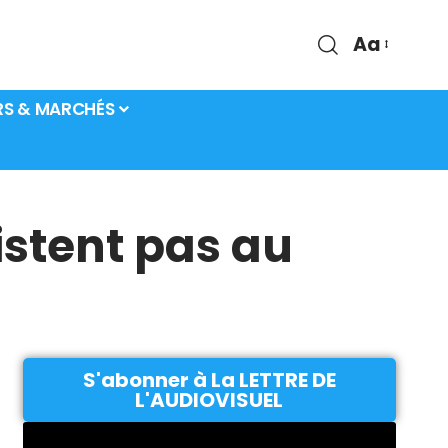
Aa
RS & MARCHÉS
istent pas au
S'abonner à La LETTRE DE
L'AUDIOVISUEL