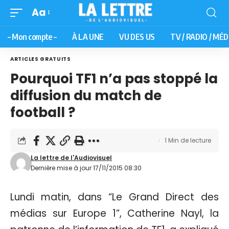
Aa
– Mon compte –
À LA UNE
VU DES US
TV / RADIO / MÉD
ARTICLES GRATUITS
Pourquoi TF1 n’a pas stoppé la
diffusion du match de
football ?
1 Min de lecture
La lettre de l'Audiovisuel
Dernière mise à jour 17/11/2015 08:30
Lundi matin, dans “Le Grand Direct des
médias sur Europe 1”, Catherine Nayl, la