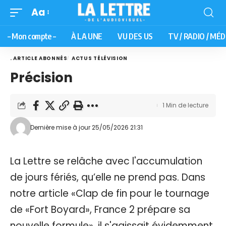
Aa
– Mon compte –
À LA UNE
VU DES US
TV / RADIO / MÉD
. ARTICLE ABONNÉS
ACTUS TÉLÉVISION
Précision
1 Min de lecture
Dernière mise à jour 25/05/2026 21:31
La Lettre se relâche avec l'accumulation
de jours fériés, qu’elle ne prend pas. Dans
notre article «Clap de fin pour le tournage
de «Fort Boyard», France 2 prépare sa
nouvelle formule», il s'agissait évidemment