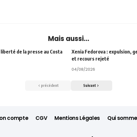
Mais aussi...
a liberté de la presse au Costa
Xenia Fedorova : expulsion, ge
et recours rejeté
04/08/2026
précédent
Suivant
on compte
CGV
Mentions Légales
Qui somme