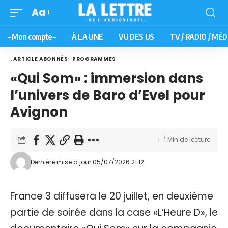
Aa
– Mon compte –
À LA UNE
VU DES US
TV / RADIO / MÉD
. ARTICLE ABONNÉS
PROGRAMMES
«Qui Som» : immersion dans
l’univers de Baro d’Evel pour
Avignon
1 Min de lecture
Dernière mise à jour 05/07/2026 21:12
France 3 diffusera le 20 juillet, en deuxième
partie de soirée dans la case «L’Heure D», le