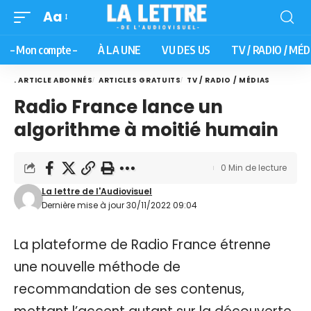
Aa
– Mon compte –
À LA UNE
VU DES US
TV / RADIO / MÉD
. ARTICLE ABONNÉS
ARTICLES GRATUITS
TV / RADIO / MÉDIAS
Radio France lance un
algorithme à moitié humain
0 Min de lecture
La lettre de l'Audiovisuel
Dernière mise à jour 30/11/2022 09:04
La plateforme de Radio France étrenne
une nouvelle méthode de
recommandation de ses contenus,