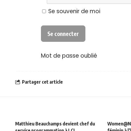
Se souvenir de moi
Mot de passe oublié
Partager cet article
Matthieu Beauchamps devient chef du
Women@NRJ_
service programmation à LCI
féminin à l