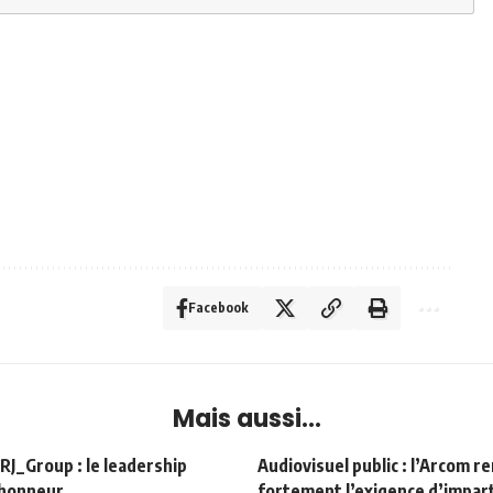
Facebook
Mais aussi...
Group : le leadership
Audiovisuel public : l’Arcom r
’honneur
fortement l’exigence d’impart