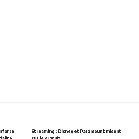
enforce
Streaming : Disney et Paramount misent
ialité
sur le gratuit