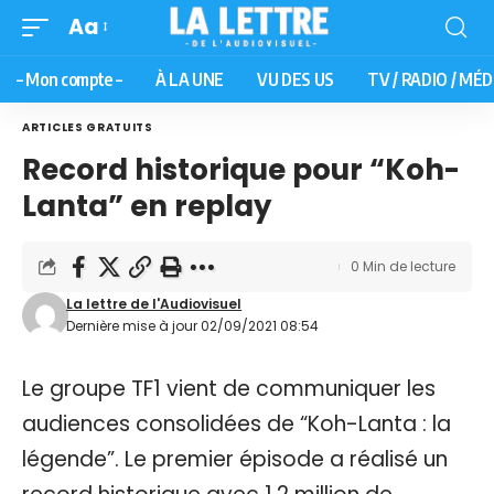
Aa
– Mon compte –
À LA UNE
VU DES US
TV / RADIO / MÉD
ARTICLES GRATUITS
Record historique pour “Koh-
Lanta” en replay
0 Min de lecture
La lettre de l'Audiovisuel
Dernière mise à jour 02/09/2021 08:54
Le groupe TF1 vient de communiquer les
audiences consolidées de “Koh-Lanta : la
légende”. Le premier épisode a réalisé un