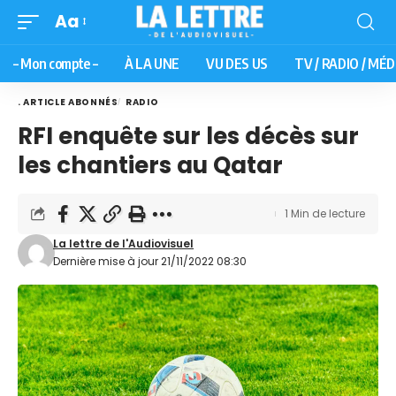
Aa
– Mon compte –
À LA UNE
VU DES US
TV / RADIO / MÉD
. ARTICLE ABONNÉS
RADIO
RFI enquête sur les décès sur
les chantiers au Qatar
1 Min de lecture
La lettre de l'Audiovisuel
Dernière mise à jour 21/11/2022 08:30