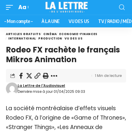
Aa
– Mon compte –
À LA UNE
VU DES US
TV / RADIO / MÉD
ARTICLES GRATUITS
CINÉMA
ECONOMIE-FINANCES
INTERNATIONAL
PRODUCTION
VU DES US
Rodeo FX rachète le français
Mikros Animation
1 Min de lecture
La Lettre de l'Audiovisuel
Dernière mise à jour 01/04/2025 09:03
La société montréalaise d’effets visuels
Rodeo FX, à l’origine de «Game of Thrones»,
«Stranger Things», «Les Anneaux de