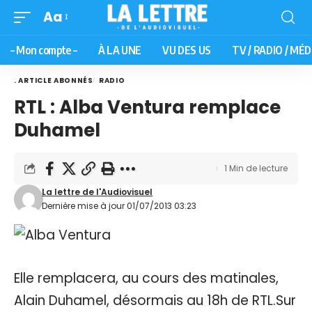
Aa
– Mon compte –
À LA UNE
VU DES US
TV / RADIO / MÉD
. ARTICLE ABONNÉS
RADIO
RTL : Alba Ventura remplace
Duhamel
1 Min de lecture
La lettre de l'Audiovisuel
Dernière mise à jour 01/07/2013 03:23
Elle remplacera, au cours des matinales,
Alain Duhamel, désormais au 18h de RTL.Sur