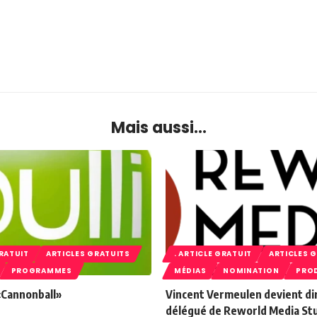
Mais aussi...
GRATUIT
ARTICLES GRATUITS
. ARTICLE GRATUIT
ARTICLES 
PROGRAMMES
MÉDIAS
NOMINATION
PRO
 «Cannonball»
Vincent Vermeulen devient di
délégué de Reworld Media St