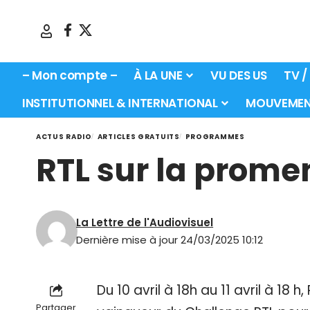
– Mon compte –
À LA UNE
VU DES US
TV /
INSTITUTIONNEL & INTERNATIONAL
MOUVEMEN
ACTUS RADIO
ARTICLES GRATUITS
PROGRAMMES
RTL sur la prome
La Lettre de l'Audiovisuel
Dernière mise à jour 24/03/2025 10:12
Du 10 avril à 18h au 11 avril à 18 h
Partager