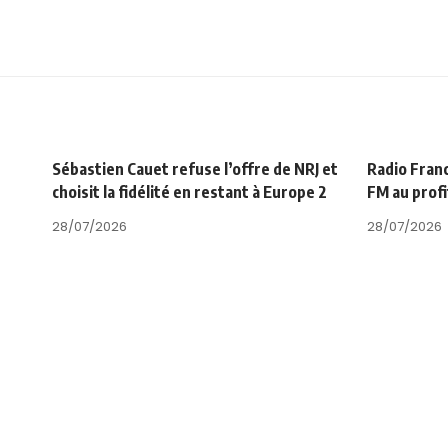
Sébastien Cauet refuse l’offre de NRJ et
Radio Fran
choisit la fidélité en restant à Europe 2
FM au prof
28/07/2026
28/07/2026