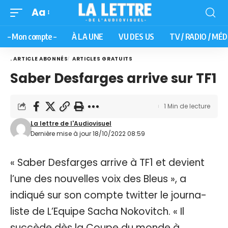
Aa
– Mon compte –
À LA UNE
VU DES US
TV / RADIO / MÉD
. ARTICLE ABONNÉS
ARTICLES GRATUITS
Saber Desfarges arrive sur TF1
1 Min de lecture
La lettre de l'Audiovisuel
Dernière mise à jour 18/10/2022 08:59
« Saber Desfarges arrive à TF1 et devient
l’une des nouvelles voix des Bleus », a
indiqué sur son compte twitter le journa-
liste de L’Equipe Sacha Nokovitch. « Il
succède dès la Coupe du monde à