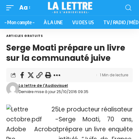
Aa
– Mon compte –
À LA UNE
VU DES US
TV / RADIO / MÉD
ARTICLES GRATUITS
Serge Moati prépare un livre
sur la communauté juive
1 Min de lecture
La lettre de l'Audiovisuel
Dernière mise à jour 25/10/2016 09:35
Le producteur réalisateur
Serge Moati, 70 ans,
prépare un livre enquête