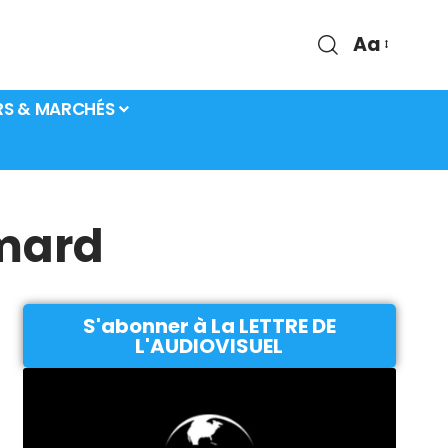
Aa
RS & MARCHÉS
imard
S'abonner à La LETTRE DE
L'AUDIOVISUEL