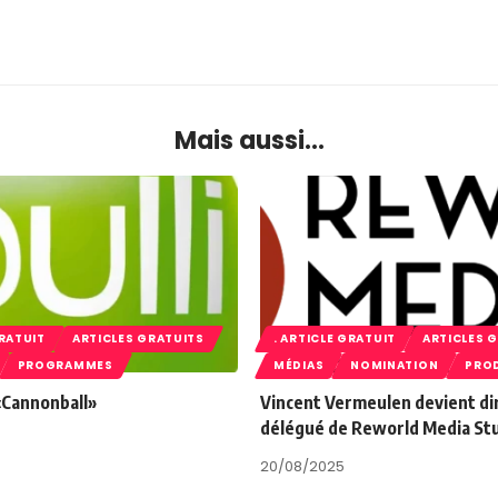
Mais aussi...
GRATUIT
ARTICLES GRATUITS
. ARTICLE GRATUIT
ARTICLES 
PROGRAMMES
MÉDIAS
NOMINATION
PRO
 «Cannonball»
Vincent Vermeulen devient di
délégué de Reworld Media St
20/08/2025