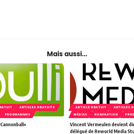
Mais aussi...
GRATUIT
ARTICLES GRATUITS
. ARTICLE GRATUIT
ARTICLES 
PROGRAMMES
MÉDIAS
NOMINATION
PRO
 «Cannonball»
Vincent Vermeulen devient di
délégué de Reworld Media St