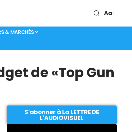
Aa
RS & MARCHÉS
dget de «Top Gun
S'abonner à La LETTRE DE
L'AUDIOVISUEL