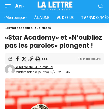
Aa
– Mon compte –
À LA UNE
VU DES US
TV / RADIO / MÉD
. ARTICLE ABONNÉS
AUDIENCES
«Star Academy» et «N’oubliez
pas les paroles» plongent !
2 Min de lecture
La lettre de l'Audiovisuel
Dernière mise à jour 24/10/2022 08:35