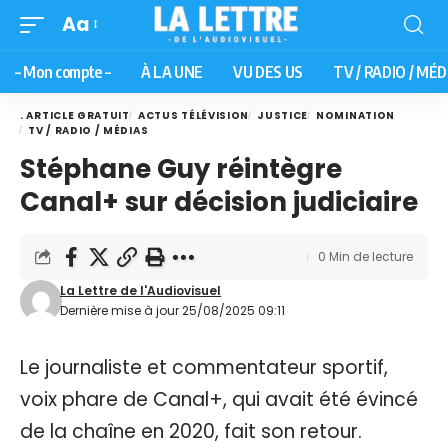
Aa
– Mon compte –
À LA UNE
VU DES US
TV / RADIO / MÉD
. ARTICLE GRATUIT
ACTUS TÉLÉVISION
JUSTICE
NOMINATION
TV / RADIO / MÉDIAS
Stéphane Guy réintègre
Canal+ sur décision judiciaire
0 Min de lecture
La Lettre de l'Audiovisuel
Dernière mise à jour 25/08/2025 09:11
Le journaliste et commentateur sportif,
voix phare de Canal+, qui avait été évincé
de la chaîne en 2020, fait son retour.