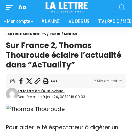
Aa
– Mon compte –
À LA UNE
VU DES US
TV / RADIO / MÉD
. ARTICLE ABONNÉS
TV / RADIO / MÉDIAS
Sur France 2, Thomas
Thouroude éclaire l’actualité
dans “AcTualiTy”
2 Min de lecture
La lettre de l'Audiovisuel
Dernière mise à jour 24/08/2016 09:03
Pour aider le téléspectateur à digérer un