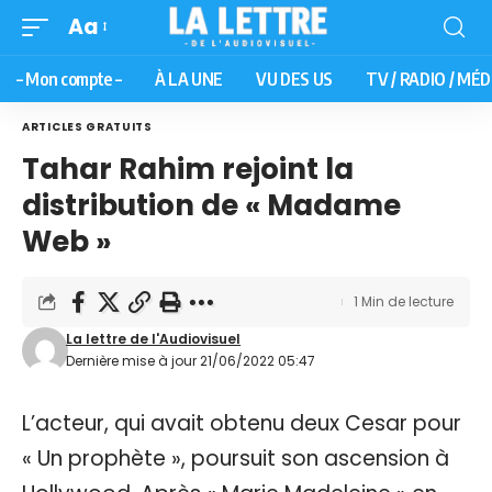
Aa
– Mon compte –
À LA UNE
VU DES US
TV / RADIO / MÉD
ARTICLES GRATUITS
Tahar Rahim rejoint la
distribution de « Madame
Web »
1 Min de lecture
La lettre de l'Audiovisuel
Dernière mise à jour 21/06/2022 05:47
L’acteur, qui avait obtenu deux Cesar pour
« Un prophète », poursuit son ascension à