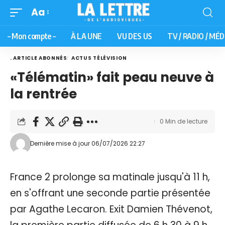
Aa
– Mon compte –
À LA UNE
VU DES US
TV / RADIO / MÉD
. ARTICLE ABONNÉS
ACTUS TÉLÉVISION
«Télématin» fait peau neuve à
la rentrée
0 Min de lecture
Dernière mise à jour 06/07/2026 22:27
France 2 prolonge sa matinale jusqu'à 11 h,
en s'offrant une seconde partie présentée
par Agathe Lecaron. Exit Damien Thévenot,