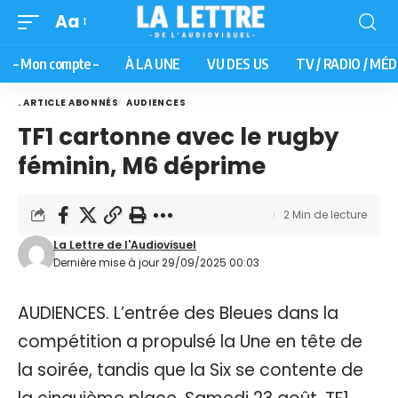
Aa
– Mon compte –
À LA UNE
VU DES US
TV / RADIO / MÉD
. ARTICLE ABONNÉS
AUDIENCES
TF1 cartonne avec le rugby
féminin, M6 déprime
2 Min de lecture
La Lettre de l'Audiovisuel
Dernière mise à jour 29/09/2025 00:03
AUDIENCES. L’entrée des Bleues dans la
compétition a propulsé la Une en tête de
la soirée, tandis que la Six se contente de