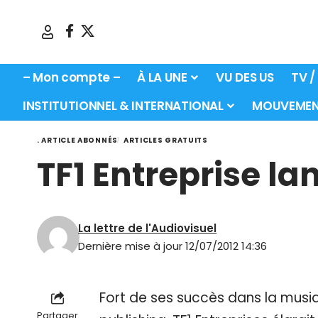
– Mon compte –
À LA UNE
VU DES US
TV /
INSTITUTIONNEL & INTERNATIONAL
MOUVEMEN
. ARTICLE ABONNÉS
ARTICLES GRATUITS
TF1 Entreprise lan
La lettre de l'Audiovisuel
Dernière mise à jour 12/07/2012 14:36
Fort de ses succès dans la musiqu
Partager