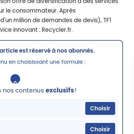
t son offre de diversification à des services
ur le consommateur. Après
'un million de demandes de devis), TF1
ice innovant : Recycler.fr.
article est réservé à nos abonnés.
u en choisissant une formule :
🔒
s nos contenus
exclusifs
!
Choisir
Choisir