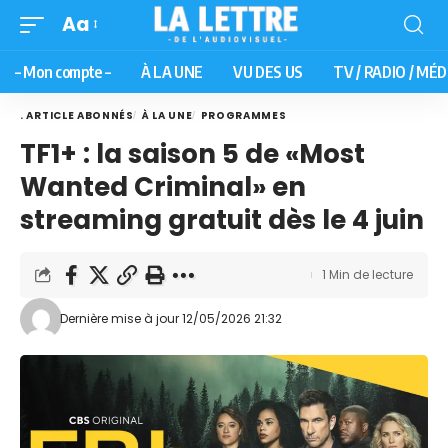
Aa
– Mon compte –
À LA UNE
VU DES US
TV / RADIO / MÉD
. ARTICLE ABONNÉS
À LA UNE
PROGRAMMES
TF1+ : la saison 5 de «Most
Wanted Criminal» en
streaming gratuit dès le 4 juin
1 Min de lecture
Dernière mise à jour 12/05/2026 21:32