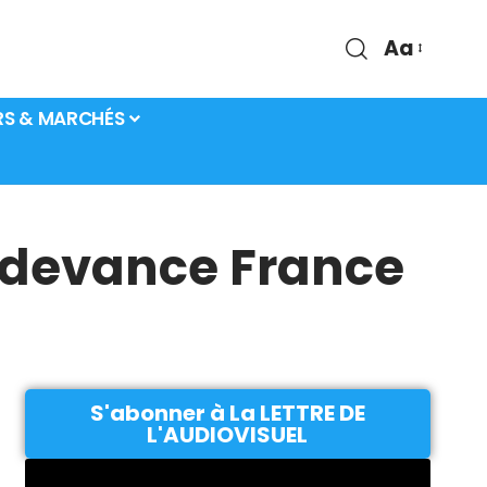
Aa
RS & MARCHÉS
 devance France
S'abonner à La LETTRE DE
L'AUDIOVISUEL