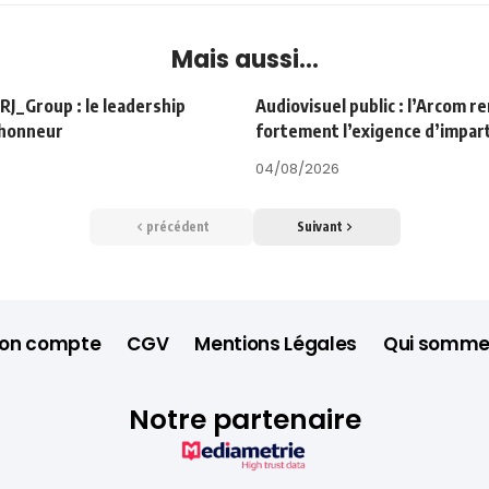
Mais aussi...
Group : le leadership
Audiovisuel public : l’Arcom r
’honneur
fortement l’exigence d’impart
04/08/2026
précédent
Suivant
on compte
CGV
Mentions Légales
Qui somme
Notre partenaire