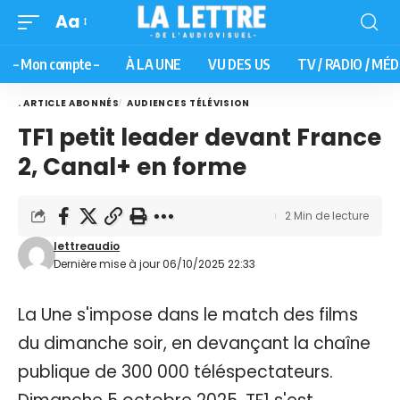
Aa
– Mon compte –
À LA UNE
VU DES US
TV / RADIO / MÉD
. ARTICLE ABONNÉS
AUDIENCES TÉLÉVISION
TF1 petit leader devant France
2, Canal+ en forme
2 Min de lecture
lettreaudio
Dernière mise à jour 06/10/2025 22:33
La Une s'impose dans le match des films
du dimanche soir, en devançant la chaîne
publique de 300 000 téléspectateurs.