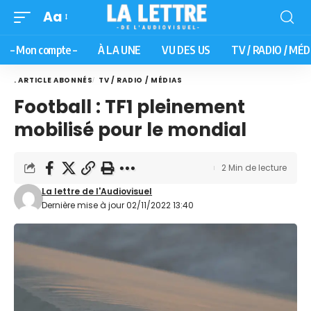
Aa
– Mon compte –
À LA UNE
VU DES US
TV / RADIO / MÉD
. ARTICLE ABONNÉS
TV / RADIO / MÉDIAS
Football : TF1 pleinement
mobilisé pour le mondial
2 Min de lecture
La lettre de l'Audiovisuel
Dernière mise à jour 02/11/2022 13:40