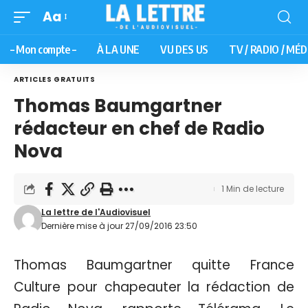
Aa
– Mon compte –
À LA UNE
VU DES US
TV / RADIO / MÉD
ARTICLES GRATUITS
Thomas Baumgartner
rédacteur en chef de Radio
Nova
1 Min de lecture
La lettre de l'Audiovisuel
Dernière mise à jour 27/09/2016 23:50
Thomas Baumgartner quitte France
Culture pour chapeauter la rédaction de