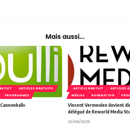
Mais aussi...
GRATUIT
ARTICLES GRATUITS
. ARTICLE GRATUIT
ARTICLES 
PROGRAMMES
MÉDIAS
NOMINATION
PRO
 «Cannonball»
Vincent Vermeulen devient di
délégué de Reworld Media St
20/08/2025