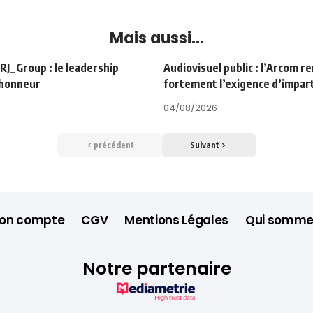
Mais aussi...
Group : le leadership
Audiovisuel public : l’Arcom r
’honneur
fortement l’exigence d’impart
04/08/2026
précédent
Suivant
on compte
CGV
Mentions Légales
Qui somme
Notre partenaire