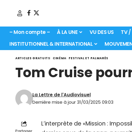
– Mon compte –
À LA UNE
VU DES US
TV /
INSTITUTIONNEL & INTERNATIONAL
MOUVEMEN
ARTICLES GRATUITS
CINÉMA
FESTIVAL ET PALMARÈS
Tom Cruise pourr
La Lettre de l'Audiovisuel
Dernière mise à jour 31/03/2025 09:03
L’interprète de «Mission : Impossi
Partager