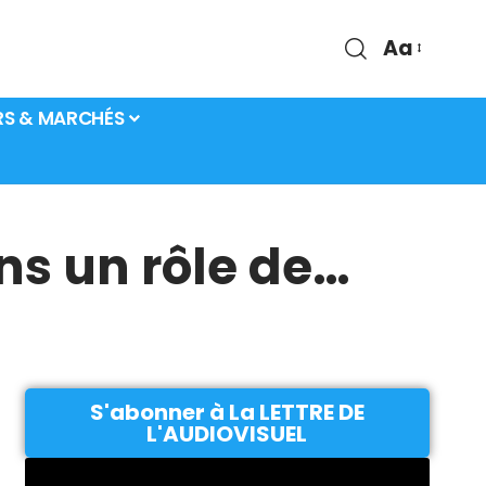
Aa
RS & MARCHÉS
ns un rôle de…
S'abonner à La LETTRE DE
L'AUDIOVISUEL