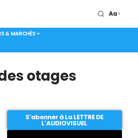
Aa
RS & MARCHÉS
 des otages
S'abonner à La LETTRE DE
L'AUDIOVISUEL