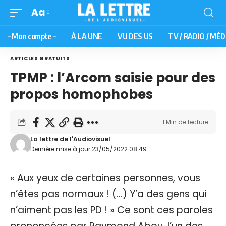
Aa
– Mon compte –
À LA UNE
VU DES US
TV / RADIO / MÉD
ARTICLES GRATUITS
TPMP : l’Arcom saisie pour des
propos homophobes
1 Min de lecture
La lettre de l'Audiovisuel
Dernière mise à jour 23/05/2022 08:49
« Aux yeux de certaines personnes, vous
n’êtes pas normaux ! (…) Y’a des gens qui
n’aiment pas les PD ! » Ce sont ces paroles