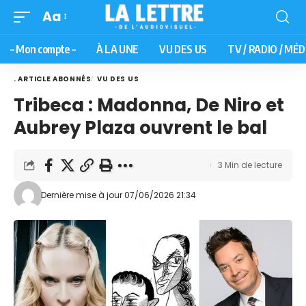
Aa
– Mon compte –
À LA UNE
VU DES US
TV / RADIO / MÉD
. ARTICLE ABONNÉS
VU DES US
Tribeca : Madonna, De Niro et
Aubrey Plaza ouvrent le bal
3 Min de lecture
Dernière mise à jour 07/06/2026 21:34