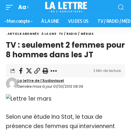
Aa
– Mon compte –
À LA UNE
VU DES US
TV / RADIO / MÉD
. ARTICLE ABONNÉS
À LA UNE
TV / RADIO / MÉDIAS
TV : seulement 2 femmes pour
8 hommes dans les JT
2 Min de lecture
La lettre de l'Audiovisuel
Dernière mise à jour 01/03/2013 08:06
Selon une étude Ina Stat, le taux de
présence des femmes qui interviennent