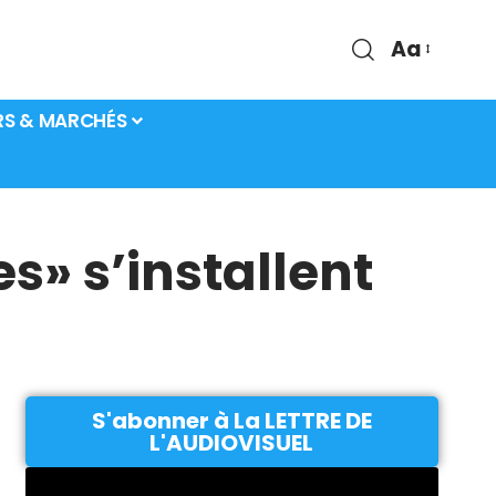
Aa
RS & MARCHÉS
s» s’installent
S'abonner à La LETTRE DE
L'AUDIOVISUEL