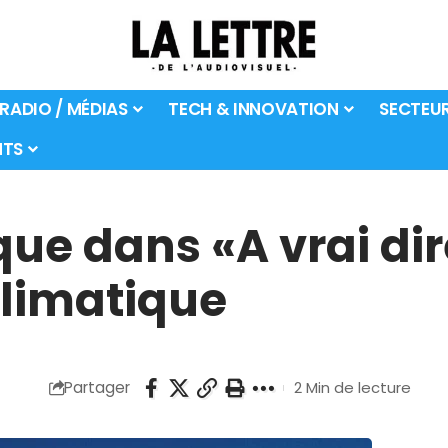
 RADIO / MÉDIAS
TECH & INNOVATION
SECTEU
TS
e dans «A vrai dir
climatique
Partager
2 Min de lecture