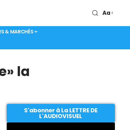
Aa
RS & MARCHÉS
e» la
S'abonner à La LETTRE DE
L'AUDIOVISUEL