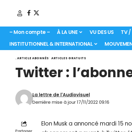
– Mon compte –
À LA UNE
VU DES US
TV /
INSTITUTIONNEL & INTERNATIONAL
MOUVEMEN
. ARTICLE ABONNÉS
ARTICLES GRATUITS
Twitter : l’abon
La lettre de l'Audiovisuel
Dernière mise à jour 17/11/2022 09:16
Elon Musk a annoncé mardi 15 n
Partager