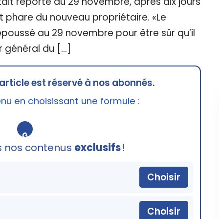
it reporté au 29 novembre, après dix jours
t phare du nouveau propriétaire. «Le
epoussé au 29 novembre pour être sûr qu’il
r général du […]
article est réservé à nos abonnés.
u en choisissant une formule :
🔒
s nos contenus
exclusifs
!
Choisir
Choisir