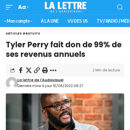
Aa
– Mon compte –
À LA UNE
VU DES US
TV / RADIO / MÉD
ARTICLES GRATUITS
Tyler Perry fait don de 99% de
ses revenus annuels
2 Min de lecture
La lettre de l'Audiovisuel
Dernière mise à jour 15/06/2022 08:27