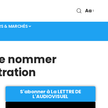
Aa
RS & MARCHÉS
 de nommer
tration
S'abonner à La LETTRE DE
L'AUDIOVISUEL