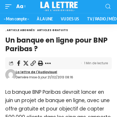
Aa
– Mon compte –
À LA UNE
VU DES US
TV / RADIO / MÉD
. ARTICLE ABONNÉS
ARTICLES GRATUITS
Un banque en ligne pour BNP
Paribas ?
1 Min de lecture
La lettre de l'Audiovisuel
Dernière mise à jour 21/02/2013 08:16
La banque BNP Paribas devrait lancer en
juin un projet de banque en ligne, avec une
offre gratuite et pour objectif de capter